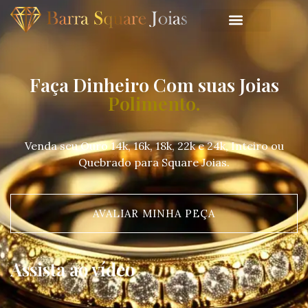
Faça Dinheiro Com suas Joias
 de ródio em joias.
Polimento.
Venda seu Ouro 14k, 16k, 18k, 22k e 24k, Inteiro ou
Quebrado para Square Joias.
AVALIAR MINHA PEÇA
Assista ao vídeo