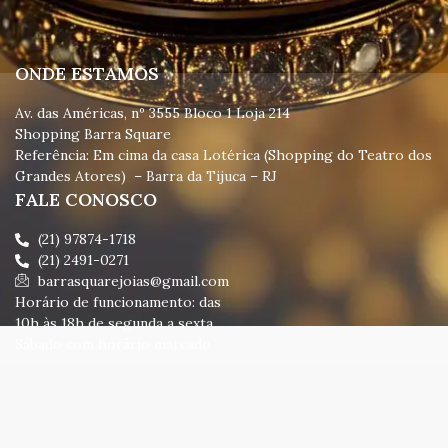
ONDE ESTAMOS
Av. das Américas, nº 3555 Bloco 1 Loja 214
Shopping Barra Square
Referência: Em cima da casa Lotérica (Shopping do Teatro dos
Grandes Atores) – Barra da Tijuca – RJ
FALE CONOSCO
(21) 97874-1718
(21) 2491-0271
barrasquarejoias@gmail.com
Horário de funcionamento: das
10h às 18h de segunda a sexta.
Sábado com horário marcado