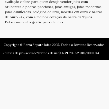
avaliação online para quem deseja vender joias com
brilhantes e pedras preciosas, joias antigas, joias modernas,
joias danificadas, relógios de luxo, moedas em ouro e barras
de ouro 24k, com a melhor cotação da Barra da Tijuca.
Estacionamento grátis para clientes
R.Galdi
Copyright © Barra Square Jóias 2025. Todos o Direitos Reservados.
Politica de privacidade
Termos de uso
CNPJ: 23.652.288/0001-84