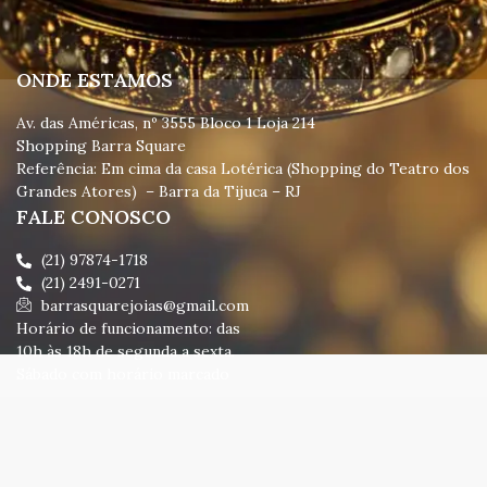
ONDE ESTAMOS
Av. das Américas, nº 3555 Bloco 1 Loja 214
Shopping Barra Square
Referência: Em cima da casa Lotérica (Shopping do Teatro dos
Grandes Atores) – Barra da Tijuca – RJ
FALE CONOSCO
(21) 97874-1718
(21) 2491-0271
barrasquarejoias@gmail.com
Horário de funcionamento: das
10h às 18h de segunda a sexta.
Sábado com horário marcado