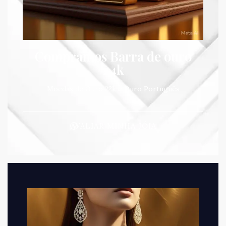
Compramos Barra de ouro
24k
Moedas de Ouro 22k e Ouro Português
AVALIAR MINHA JÓIA